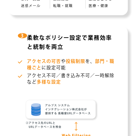
迷惑メール
転職・就職
医療・健康
3
柔軟なポリシー設定で業務効率
と統制を両立
アクセスの可否
や
投稿制限
を、
部門・職
種ごと
に設定可能
アクセス不可／書き込み不可／一時解除
など
多様な設定