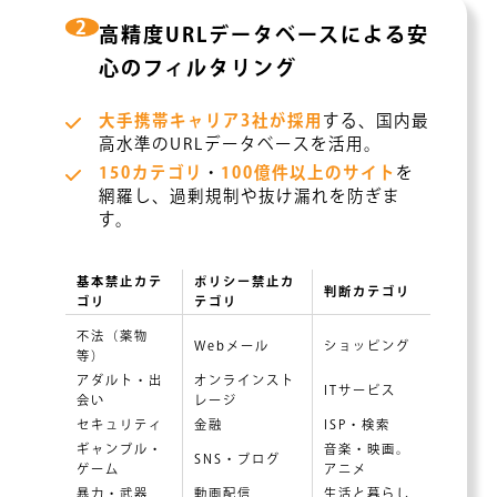
2
高精度URLデータベースによる安
心のフィルタリング
大手携帯キャリア3社が採用
する、国内最
高水準のURLデータベースを活用。
150カテゴリ
・
100億件以上のサイト
を
網羅し、過剰規制や抜け漏れを防ぎま
す。
基本禁止カテ
ポリシー禁止カ
判断カテゴリ
ゴリ
テゴリ
不法（薬物
Webメール
ショッピング
等）
アダルト・出
オンラインスト
ITサービス
会い
レージ
セキュリティ
金融
ISP・検索
ギャンブル・
音楽・映画。
SNS・ブログ
ゲーム
アニメ
暴力・武器
動画配信
生活と暮らし